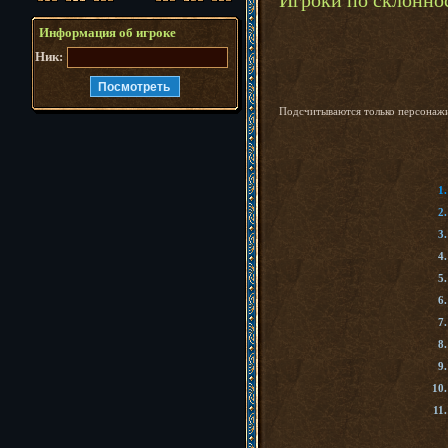
Информация об игроке
Ник:
Подсчитываются только персонажи
1.
2.
3.
4.
5.
6.
7.
8.
9.
10.
11.