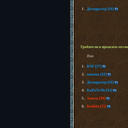
1.
Дегидратор [16]
Грабители в прошлом меся
Имя
1.
DAF [37]
2.
макака [32]
3.
Дегидратор [16]
4.
KaPaTeJlb [32]
5.
Заноза [39]
6.
Kulibin [35]