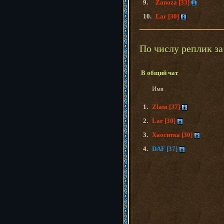
9.
Zanoza [33]
10.
Lar [30]
По числу реплик за
В общий чат
Имя
1.
Zlata [37]
2.
Lar [30]
3.
Хаоситка [30]
4.
DAF [37]