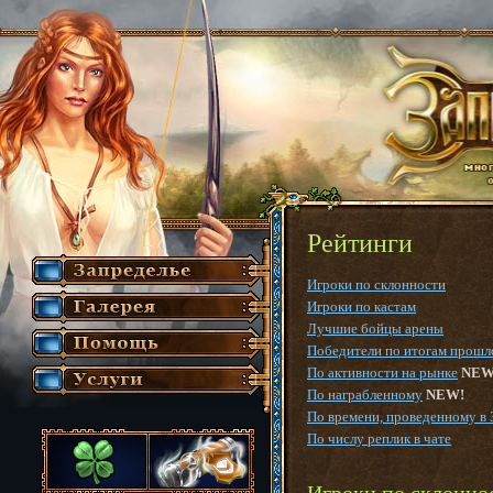
Рейтинги
Игроки по склонности
Игроки по кастам
Лучшие бойцы арены
Победители по итогам прошл
По активности на рынке
NEW
По награбленному
NEW!
По времени, проведенному в 
По числу реплик в чате
Игроки по склонно