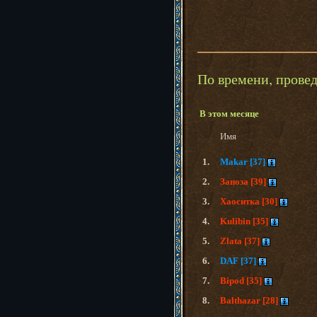
По времени, прове
В этом месяце
Имя
1.
Makar [37]
2.
Заноза [39]
3.
Хаоситка [30]
4.
Kulibin [35]
5.
Zlata [37]
6.
DAF [37]
7.
Bipod [35]
8.
Balthazar [28]