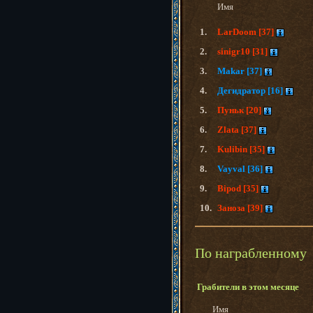
Имя
1.
LarDoom [37]
2.
sinigr10 [31]
3.
Makar [37]
4.
Дегидратор [16]
5.
Пуньк [20]
6.
Zlata [37]
7.
Kulibin [35]
8.
Vayval [36]
9.
Bipod [35]
10.
Заноза [39]
По награбленному
Грабители в этом месяце
Имя