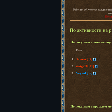
Рейтинг обнуляется каждую нед
на
Помни
По активности на 
По покупкам в этом месяце
Имя
1.
Заноза [39]
2.
sinigr10 [31]
3.
Vayval [36]
По покупкам в прошлом ме