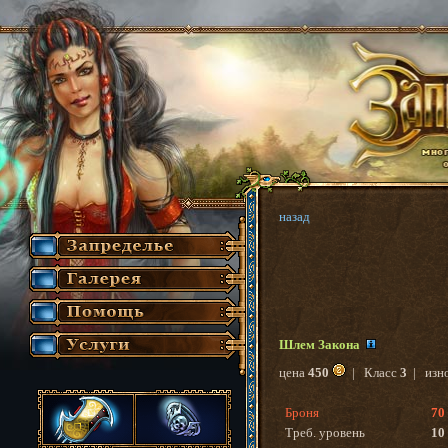
назад
Шлем Закона
цена
450
| Класс
3
| изн
Броня
70
Треб. уровень
10