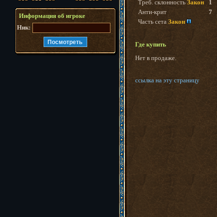
Треб. склонность
Закон
1
Анти-крит
7
Информация об игроке
Часть сета
Закон
Ник:
Где купить
Нет в продаже.
ссылка на эту страницу