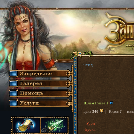
назад
Шлем Гнева I
цена
340
| Класс
7
| изн
Урон
Броня