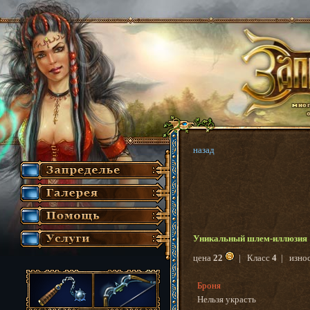
назад
Уникальный шлем-иллюзи
цена
22
| Класс
4
| изно
Броня
Нельзя украсть